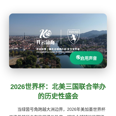
🔇
启用声音
2026世界杯：北美三国联合举办
的历史性盛会
当绿茵号角跨越大洲边界，2026年美加墨世界杯