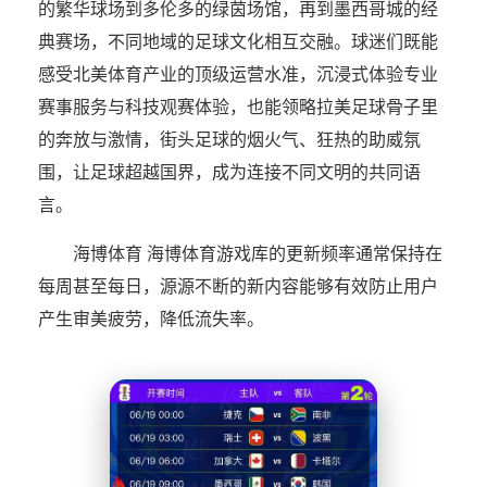
的繁华球场到多伦多的绿茵场馆，再到墨西哥城的经
典赛场，不同地域的足球文化相互交融。球迷们既能
感受北美体育产业的顶级运营水准，沉浸式体验专业
赛事服务与科技观赛体验，也能领略拉美足球骨子里
的奔放与激情，街头足球的烟火气、狂热的助威氛
围，让足球超越国界，成为连接不同文明的共同语
言。
海博体育 海博体育游戏库的更新频率通常保持在
每周甚至每日，源源不断的新内容能够有效防止用户
产生审美疲劳，降低流失率。