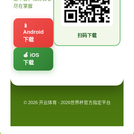
尽在掌握
📱
Android
扫码下载
下载
🍎 iOS
下载
© 2026 开云体育 - 2026世界杯官方指定平台