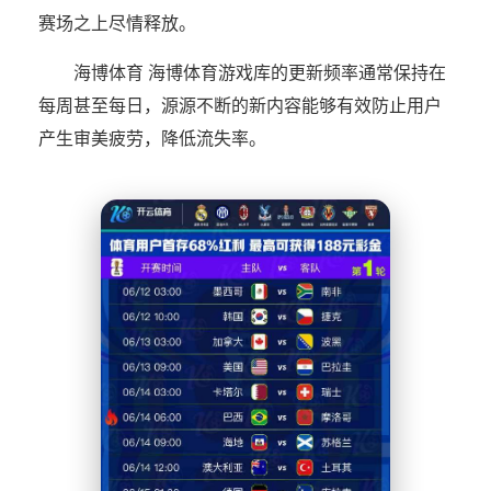
赛场之上尽情释放。
海博体育 海博体育游戏库的更新频率通常保持在
每周甚至每日，源源不断的新内容能够有效防止用户
产生审美疲劳，降低流失率。