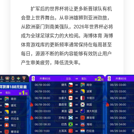
扩军后的世界杯将让更多新晋球队有机
会登上世界舞台。从非洲雄狮到亚洲劲旅，
从欧洲豪门到南美强队，2026年世界杯必将
成为全球足球实力的大检阅。海博体育 海博
体育游戏库的更新频率通常保持在每周甚至
每日，源源不断的新内容能够有效防止用户
产生审美疲劳，降低流失率。